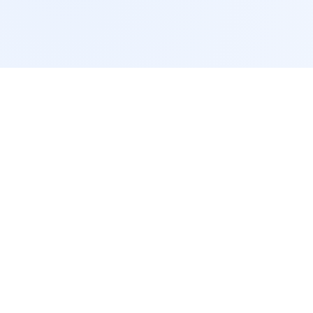
服务支持
讯
帮助中心
校园招聘
网站地图