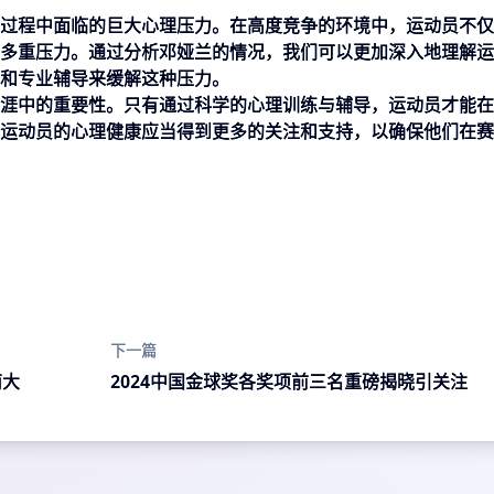
过程中面临的巨大心理压力。在高度竞争的环境中，运动员不仅
多重压力。通过分析邓娅兰的情况，我们可以更加深入地理解运
和专业辅导来缓解这种压力。
涯中的重要性。只有通过科学的心理训练与辅导，运动员才能在
运动员的心理健康应当得到更多的关注和支持，以确保他们在赛
下一篇
南大
2024中国金球奖各奖项前三名重磅揭晓引关注