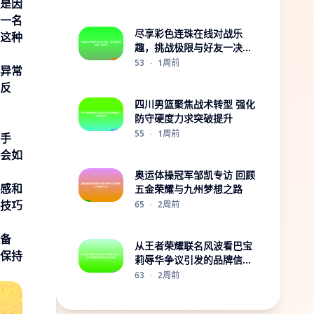
是因
一名
尽享彩色连珠在线对战乐
这种
趣，挑战极限与好友一决高
下
53
·
1周前
异常
反
四川男篮聚焦战术转型 强化
防守硬度力求突破提升
55
·
1周前
手
会如
奥运体操冠军邹凯专访 回顾
感和
五金荣耀与九州梦想之路
技巧
65
·
2周前
备
从王者荣耀联名风波看巴宝
保持
莉辱华争议引发的品牌信任
危机与行业反思
63
·
2周前