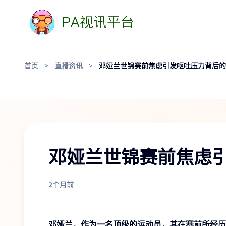
首页
>
直播资讯
>
邓娅兰世锦赛前焦虑引发呕吐压力背后的
邓娅兰世锦赛前焦虑
2个月前
邓娅兰，作为一名顶级的运动员，其在赛前所经历